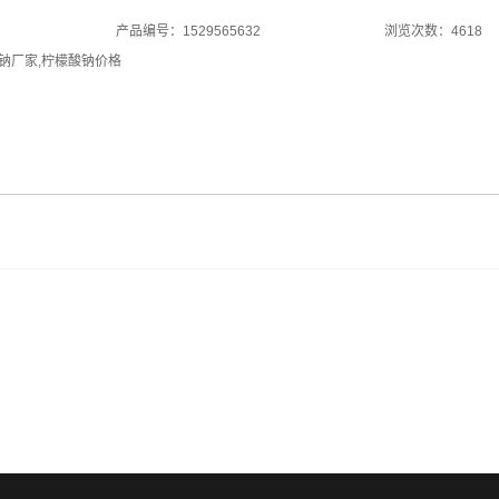
产品编号：1529565632
浏览次数：4618
钠厂家
,
柠檬酸钠价格