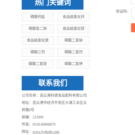
热门关键词
验证码：
磷酸钙盐
食品级氯化钙
磷酸氢二钠
食品级氯化铵
食品级氯化镁
磷酸二氢钠
磷酸三钙
磷酸二氢钙
磷酸二氢铵
磷酸二氢钾
联系我们
公司名称：连云港科德食品配料有限公司
地址：连云港市经济开发区大浦工业区云
桥路8号
邮编：222069
传真：0518-80868879
网址：
www.lygkede.com