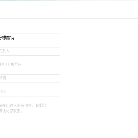
联系人
座机/手机号码
邮箱
地址
请在此输入留言内容，我们会
尽快与您联系。