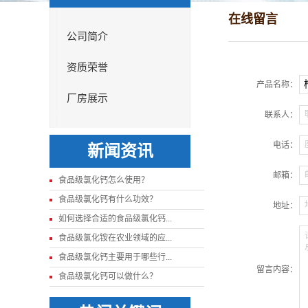
在线留言
公司简介
资质荣誉
产品名称：
厂房展示
联系人：
电话：
新闻资讯
邮箱：
食品级氯化钙怎么使用？
食品级氯化钙有什么功效？
地址：
如何选择合适的食品级氯化钙...
食品级氯化铵在农业领域的应...
食品级氯化钙主要用于哪些行...
留言内容：
食品级氯化钙可以做什么？