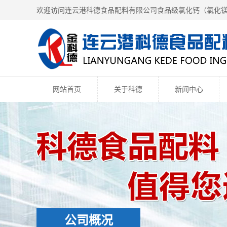
欢迎访问连云港科德食品配料有限公司食品级氯化钙（
氯化
网站首页
关于科德
新闻中心
公司概况