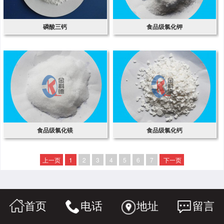
磷酸三钙
食品级氯化钾
食品级氯化镁
食品级氯化钙
上一页
1
2
3
4
5
6
7
下一页
首页
电话
地址
留言