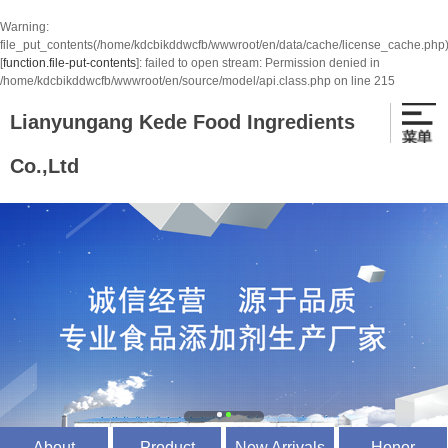
Warning
:
file_put_contents(/home/kdcbikddwcfb/wwwroot/en/data/cache/license_cache.php
[
function.file-put-contents
]: failed to open stream: Permission denied in
/home/kdcbikddwcfb/wwwroot/en/source/model/api.class.php
on line
215
Lianyungang Kede Food Ingredients
Co.,Ltd
About
Product
New Arrivals
Honor