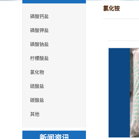
氯化铵
磷酸钙盐
磷酸钾盐
磷酸钠盐
柠檬酸盐
氯化物
硫酸盐
碳酸盐
其他
新闻资讯