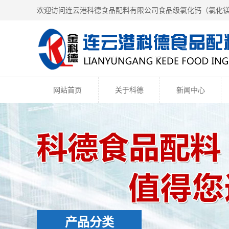
欢迎访问连云港科德食品配料有限公司食品级氯化钙（
氯化
网站首页
关于科德
新闻中心
产品分类