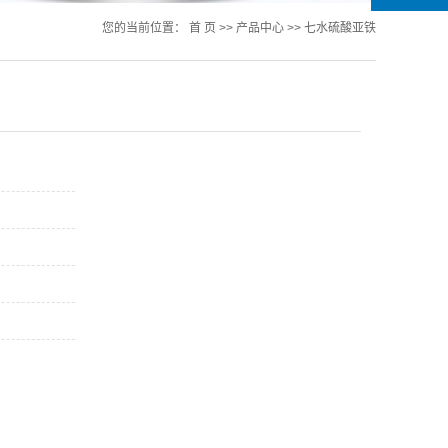
您的当前位置：
首 页
>>
产品中心
>>
七水硫酸亚铁