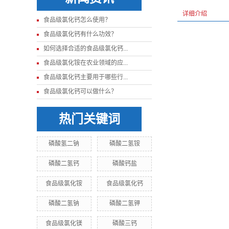
详细介绍
食品级氯化钙怎么使用？
食品级氯化钙有什么功效？
如何选择合适的食品级氯化钙...
食品级氯化铵在农业领域的应...
食品级氯化钙主要用于哪些行...
食品级氯化钙可以做什么？
热门关键词
磷酸氢二钠
磷酸二氢铵
磷酸二氢钙
磷酸钙盐
食品级氯化铵
食品级氯化钙
磷酸二氢钠
磷酸二氢钾
食品级氯化镁
磷酸三钙