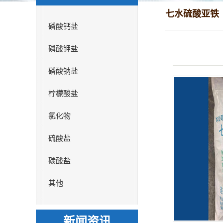
七水硫酸亚铁
磷酸钙盐
磷酸钾盐
磷酸钠盐
柠檬酸盐
氯化物
硫酸盐
碳酸盐
其他
新闻资讯