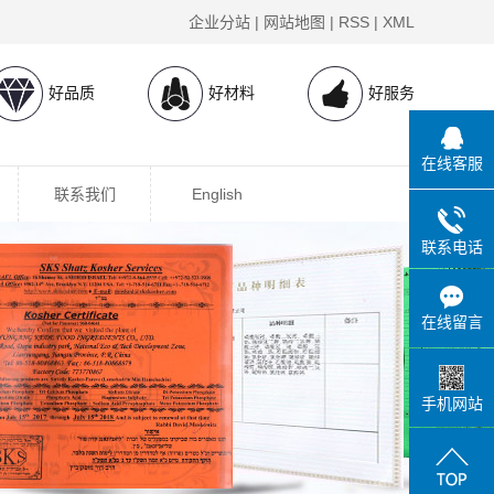
企业分站
|
网站地图
|
RSS
|
XML
好品质
好材料
好服务
在线客服
联系我们
English
联系电话
在线留言
手机网站