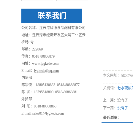
联系我们
公司名称：连云港科德食品配料有限公司
地址：连云港市经济开发区大浦工业区云
桥路8号
邮编：222069
传真：0518-80868879
网址：
www.lygkede.com
E-mail：
lygkede@qq.com
本文网址：http://www
内贸部：
陈宗快：18805130883 0518-80868877
关键词：
七水硫酸
陈 帅：18795518800 0518-80868881
外贸部：
上一篇：没有了
刘 阳：0518-80868863
下一篇：
没有了
E-mail:
sales01@lygkede.com
最近浏览：