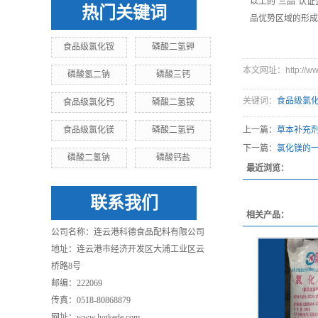
以上的“三品”认
热门关键词
品优势区域的形成
食品级氯化铵
磷酸二氢钾
本文网址：http://www.
磷酸氢二钠
磷酸三钙
关键词：
食品级氯
食品级氯化钙
磷酸二氢铵
食品级氯化镁
磷酸二氢钙
上一篇：
草本补充
下一篇：
氯化镁的
磷酸二氢钠
磷酸钙盐
最近浏览：
联系我们
相关产品：
公司名称：连云港科德食品配料有限公司
地址：连云港市经济开发区大浦工业区云
桥路8号
邮编：222069
传真：0518-80868879
网址：
www.lygkede.com