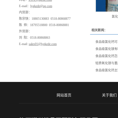
E-mail：
lygkede@qq.com
内贸部：
氯化
陈宗快：18805130883 0518-80868877
陈 帅：18795518800 0518-80868881
相关新闻：
外贸部：
刘 阳：0518-80868863
食品级氯化钙可
E-mail:
sales01@lygkede.com
食品级氯化镁有
食品级氯化钙怎
轻质氧化镁与重
食品级氯化钙主
网站首页
关于我们