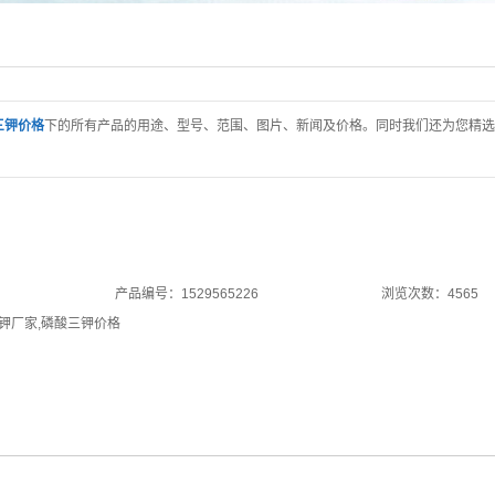
三钾价格
下的所有产品的用途、型号、范围、图片、新闻及价格。同时我们还为您精选
产品编号：1529565226
浏览次数：4565
钾厂家
,
磷酸三钾价格