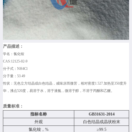
产品描述：
学名：氯化铵
CAS:12125-02-9
分子式：NH4Cl
分子量：53.49
性状：无色立方结晶或白色结晶，咸味凉而微苦，相对密度1.527.加热至350度升
华，沸点520度，易溶于水，溶于液氨，微溶于醇，不溶于丙酮和乙醚。
质量标准：
指标名称
GB31631-2014
外观
白色结晶或晶状粉末
氯化铵，%
≥99.5