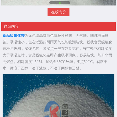
在线询价
详细内容
食品级氯化铵
为无色结晶或白色颗粒性粉末，无气味。味咸凉而微
苦。吸湿性小，但在潮湿的阴雨天气也能吸潮结块。粉状食品级氯化
铵极易吸潮，湿铵尤甚，吸湿点一般在76%左右，当空气中相对湿度
大于吸湿点时，食品级氯化铵即产生吸潮现象，容易结块。能升华而
无熔点。相对密度1.5274。加热至350℃升华，沸点520℃。易溶于
水，微溶于乙醇，溶于液氨，不溶于丙酮和乙醚。