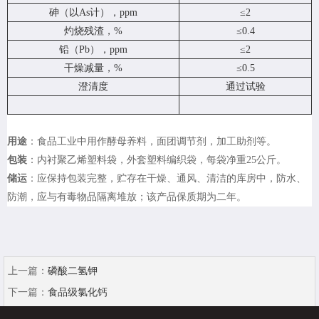
砷（以As计），ppm
≤2
灼烧残渣，%
≤0.4
铅（Pb），ppm
≤2
干燥减量，%
≤0.5
澄清度
通过试验
用途
：食品工业中用作酵母养料，面团调节剂，加工助剂等。
包装
：内衬聚乙烯塑料袋，外套塑料编织袋，每袋净重25公斤。
储运
：应保持包装完整，贮存在干燥、通风、清洁的库房中，防水、
防潮，应与有毒物品隔离堆放；该产品保质期为二年。
上一篇：
磷酸二氢钾
下一篇：
食品级氯化钙