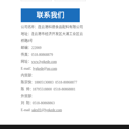
联系我们
公司名称：连云港科德食品配料有限公司
地址：连云港市经济开发区大浦工业区云
桥路8号
邮编：222069
传真：0518-80868879
网址：
www.lygkede.com
E-mail：
lygkede@qq.com
内贸部：
陈宗快：18805130883 0518-80868877
陈 帅：18795518800 0518-80868881
外贸部：
刘 阳：0518-80868863
E-mail:
sales01@lygkede.com