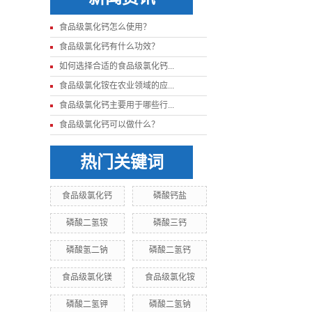
食品级氯化钙怎么使用？
食品级氯化钙有什么功效？
如何选择合适的食品级氯化钙...
食品级氯化铵在农业领域的应...
食品级氯化钙主要用于哪些行...
食品级氯化钙可以做什么？
热门关键词
食品级氯化钙
磷酸钙盐
磷酸二氢铵
磷酸三钙
磷酸氢二钠
磷酸二氢钙
食品级氯化镁
食品级氯化铵
磷酸二氢钾
磷酸二氢钠