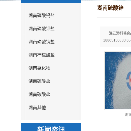
湖南硫酸锌
湖南磷酸钙盐
湖南磷酸钾盐
连云港科德食
18805130883 
湖南磷酸钠盐
湖南柠檬酸盐
湖南氯化物
湖南硫酸盐
湖南碳酸盐
湖南其他
湖
新闻资讯