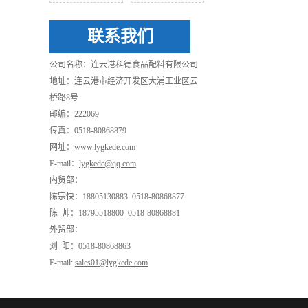
联系我们
公司名称：连云港科德食品配料有限公司
地址：连云港市经济开发区大浦工业区云
桥路8号
邮编：222069
传真：0518-80868879
网址：
www.lygkede.com
E-mail：
lygkede@qq.com
内贸部：
陈宗快：18805130883 0518-80868877
陈 帅：18795518800 0518-80868881
外贸部：
刘 阳：0518-80868863
E-mail:
sales01@lygkede.com