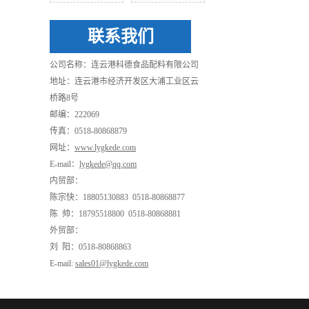
联系我们
公司名称：连云港科德食品配料有限公司
地址：连云港市经济开发区大浦工业区云
桥路8号
邮编：222069
传真：0518-80868879
网址：
www.lygkede.com
E-mail：
lygkede@qq.com
内贸部：
陈宗快：18805130883 0518-80868877
陈 帅：18795518800 0518-80868881
外贸部：
刘 阳：0518-80868863
E-mail:
sales01@lygkede.com