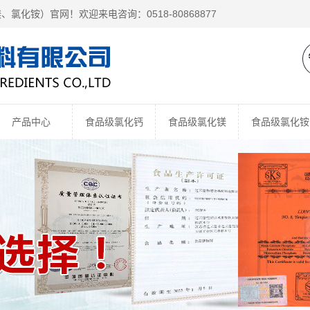
镁、
氯化铵
）官网！欢迎来电咨询：0518-80868877
产品中心
食品级氯化钙
食品级氯化镁
食品级氯化铵