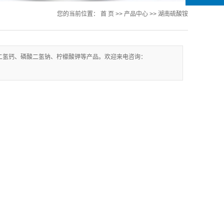
您的当前位置：
首 页
>>
产品中心
>>
湖南硫酸铵
二氢钙、磷酸二氢钠、柠檬酸钾等产品。欢迎来电咨询：