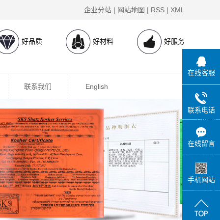
企业分站
|
网站地图
|
RSS
|
XML
好品质
好材料
好服务
在线客服
联系我们
English
联系电话
在线留言
手机网站