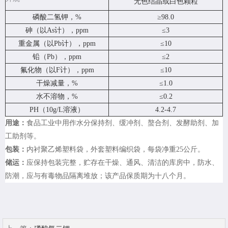
无色结晶或白色颗粒
磷酸二氢钾，%
≥98.0
砷（以As计），ppm
≤3
重金属（以Pb计），ppm
≤10
铅（Pb），ppm
≤2
氟化物（以F计），ppm
≤10
干燥减量，%
≤1.0
水不溶物，%
≤0.2
PH（10g/L溶液）
4.2-4.7
用途：
食品工业中用作水分保持剂、缓冲剂、螯合剂、发酵助剂、加
工助剂等。
包装：
内衬聚乙烯塑料袋，外套塑料编织袋，每袋净重25公斤。
储运：
应保持包装完整，贮存在干燥、通风、清洁的库房中，防水、
防潮，应与有毒物品隔离堆放；该产品保质期为十八个月。