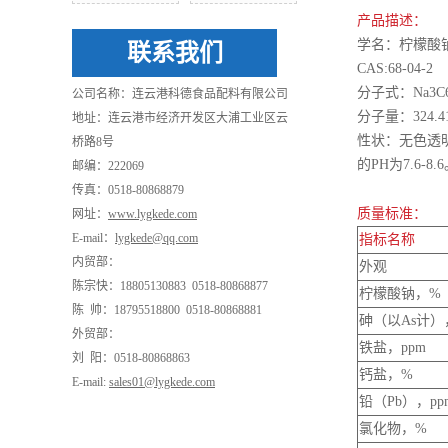
产品描述：
学名：柠檬酸
联系我们
CAS:68-04-2
分子式：Na3C6H
公司名称：连云港科德食品配料有限公司
分子量：324.
地址：连云港市经济开发区大浦工业区云
性状：无色透
桥路8号
的PH为7.6-8.
邮编：222069
传真：0518-80868879
质量标准：
网址：
www.lygkede.com
E-mail：
lygkede@qq.com
指标名称
内贸部：
外观
陈宗快：18805130883 0518-80868877
柠檬酸钠，%
陈 帅：18795518800 0518-80868881
砷（以As计）
外贸部：
铁盐，ppm
刘 阳：0518-80868863
钙盐，%
E-mail:
sales01@lygkede.com
铅（Pb），pp
氯化物，%