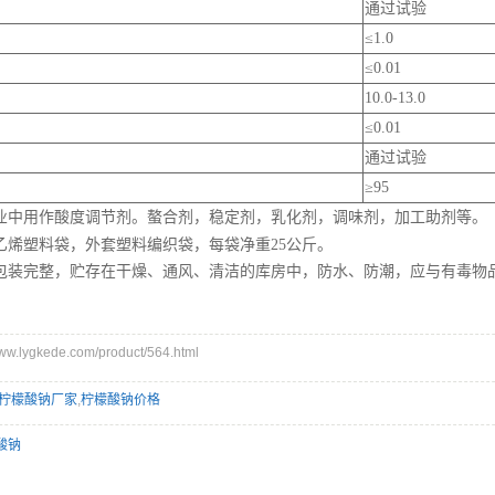
通过试验
≤1.0
≤0.01
10.0-13.0
≤0.01
通过试验
≥95
业中用作酸度调节剂。螯合剂，稳定剂，乳化剂，调味剂，加工助剂等。
乙烯塑料袋，外套塑料编织袋，每袋净重25公斤。
包装完整，贮存在干燥、通风、清洁的库房中，防水、防潮，应与有毒物
.lygkede.com/product/564.html
柠檬酸钠厂家
,
柠檬酸钠价格
酸钠