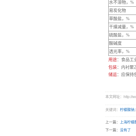
水不溶物，%
易炭化物
草酸盐，%
干燥减量，%
硫酸盐，%
酸碱度
透光率，%
用途
：食品工
包装
：内衬聚
储运
：应保持
本文网址：http://www
关键词：
柠檬酸钠
,
上一篇：
上海柠檬
下一篇：
没有了