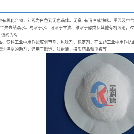
种有机化合物，外观为白色到无色晶体。无臭, 有清凉咸辣味。常温及空气中
50℃失去结晶水。易溶于水、可溶于甘油、难溶于醇类及其他有机溶剂，
 值约为8。
品、饮料工业中用作酸度调节剂、风味剂、稳定剂；在医药工业中用作抗
毒洗涤剂的助剂；还用于酿造、注射液、摄影药品和电镀等。