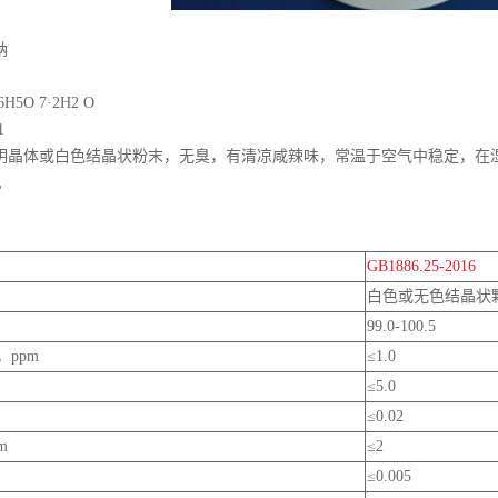
钠
5O 7·2H2 O
41
明晶体或白色结晶状粉末，无臭，有清凉咸辣味，常温于空气中稳定，在
6。
GB1886.25-2016
白色或无色结晶状
99.0-100.5
，ppm
≤1.0
≤5.0
≤0.02
m
≤2
≤0.005