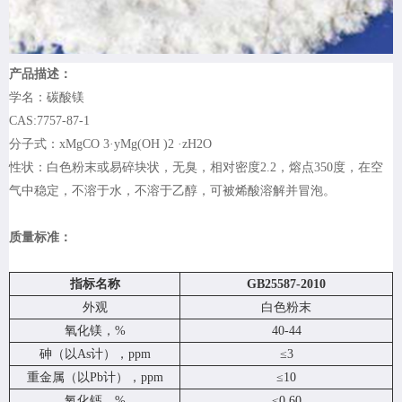
产品描述：
学名：碳酸镁
CAS:7757-87-1
分子式：xMgCO 3·yMg(OH )2 ·zH2O
性状：白色粉末或易碎块状，无臭，相对密度2.2，熔点350度，在空
气中稳定，不溶于水，不溶于乙醇，可被烯酸溶解并冒泡。
质量标准：
指标名称
GB25587-2010
外观
白色粉末
氧化镁，%
40-44
砷（以As计），ppm
≤3
重金属（以Pb计），ppm
≤10
氧化钙，%
≤0.60