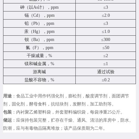
砷（以As计），ppm
≤3
镉（Cd），ppm
≤2.0
铅（Pb），ppm
≤3
汞（Hg），ppm
≤1.0
钡（Ba），ppm
≤300
氟（F），ppm
≤50
干燥减量，%
≤2
镁和碱金属，%
≤1
游离碱
通过试验
盐酸不容物，%
≤0.2
用途
：食品工业中用作钙强化剂，膨松剂，酸度调节剂，面团调节
剂，固化剂，酵母食料，抗结块剂，发酵剂，加工助剂等。
包装
：内衬聚乙烯塑料袋，外套塑料编织袋，每袋净重25公斤。
储运
：应保持包装完整，贮存在干燥、通风、清洁的库房中，防水、
防潮，应与有毒物品隔离堆放；该产品保质期为二年。