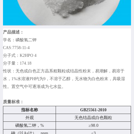
产品描述：
学名：磷酸氢二钾
CAS:7758-11-4
分子式：K2HPO 4
分子量：174.18
性状：无色或白色正方晶系粗颗粒或结晶性粉末，易潮解，易溶于
水，1%水溶液PH约为9，不溶于乙醇，无水物为白色粉末，具吸湿
性。置空气中可逐渐成为七水盐。
质量标准：
指标名称
GB25561-2010
外观
无色结晶或白色颗粒
磷酸氢二钾，%
≥98.0
砷（以As计），ppm
≤3