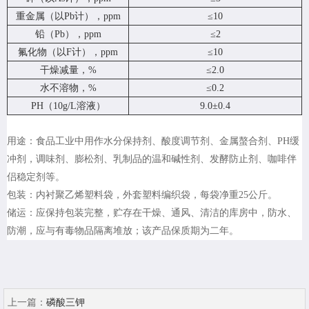
重金属（以Pb计），ppm
≤10
铅（Pb），ppm
≤2
氟化物（以F计），ppm
≤10
干燥减量，%
≤2.0
水不溶物，%
≤0.2
PH（10g/L溶液）
9.0±0.4
用途：食品工业中用作水分保持剂、酸度调节剂、金属螯合剂、PH缓
冲剂，调味剂、膨松剂、乳制品的温和碱性剂、发酵防止剂、咖啡伴
侣稳定剂等。
包装：内衬聚乙烯塑料袋，外套塑料编织袋，每袋净重25公斤。
储运：应保持包装完整，贮存在干燥、通风、清洁的库房中，防水、
防潮，应与有毒物品隔离堆放；该产品保质期为二年。
上一篇：
磷酸三钾