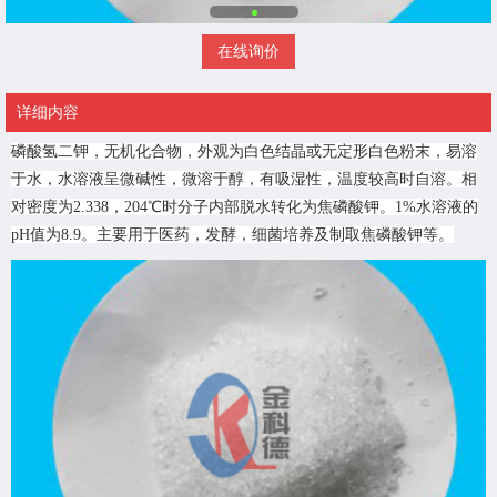
在线询价
详细内容
磷酸氢二钾，无机化合物，外观为白色结晶或无定形白色粉末，易溶
于水，水溶液呈微碱性，微溶于醇，有吸湿性，温度较高时自溶。相
对密度为2.338，204℃时分子内部脱水转化为焦磷酸钾。1%水溶液的
pH值为8.9。主要用于医药，发酵，细菌培养及制取焦磷酸钾等。