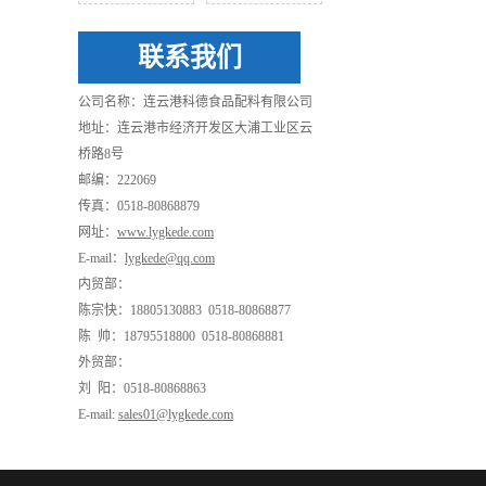
联系我们
公司名称：连云港科德食品配料有限公司
地址：连云港市经济开发区大浦工业区云
桥路8号
邮编：222069
传真：0518-80868879
网址：
www.lygkede.com
E-mail：
lygkede@qq.com
内贸部：
陈宗快：18805130883 0518-80868877
陈 帅：18795518800 0518-80868881
外贸部：
刘 阳：0518-80868863
E-mail:
sales01@lygkede.com