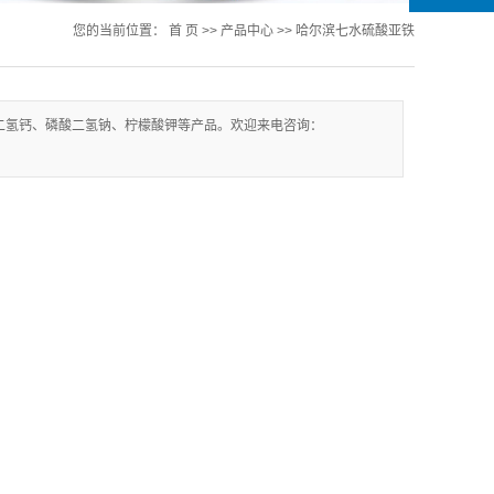
您的当前位置：
首 页
>>
产品中心
>>
哈尔滨七水硫酸亚铁
二氢钙、磷酸二氢钠、柠檬酸钾等产品。欢迎来电咨询：