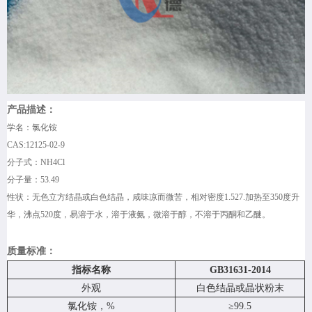
产品描述：
学名：氯化铵
CAS:12125-02-9
分子式：NH4Cl
分子量：53.49
性状：无色立方结晶或白色结晶，咸味凉而微苦，相对密度1.527.加热至350度升
华，沸点520度，易溶于水，溶于液氨，微溶于醇，不溶于丙酮和乙醚。
质量标准：
指标名称
GB31631-2014
外观
白色结晶或晶状粉末
氯化铵，%
≥99.5