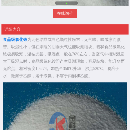
在线询价
详细内容
食品级氯化铵
为无色结晶或白色颗粒性粉末，无气味。味咸凉而微
苦。吸湿性小，但在潮湿的阴雨天气也能吸潮结块。粉状食品级氯化
铵极易吸潮，湿铵尤甚，吸湿点一般在76%左右，当空气中相对湿度
大于吸湿点时，食品级氯化铵即产生吸潮现象，容易结块。能升华而
无熔点。相对密度1.5274。加热至350℃升华，沸点520℃。易溶于
水，微溶于乙醇，溶于液氨，不溶于丙酮和乙醚。