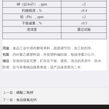
砷（以As计），ppm
≤2
灼烧残渣，%
≤0.4
铅（Pb），ppm
≤2
干燥减量，%
≤0.5
澄清度
通过试验
用途
：食品工业中用作酵母养料，面团调节剂，加工助剂等。
包装
：内衬聚乙烯塑料袋，外套塑料编织袋，每袋净重25公斤。
储运
：应保持包装完整，贮存在干燥、通风、清洁的库房中，防水、
防潮，应与有毒物品隔离堆放；该产品保质期为二年。
上一篇：
磷酸二氢钾
下一篇：
食品级氯化钙