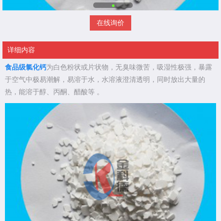
在线询价
详细内容
食品级氯化钙
为白色粉状或片状物，无臭味微苦，吸湿性极强，暴露
于空气中极易潮解，易溶于水，水溶液澄清透明，同时放出大量的
热，能溶于醇、丙酮、醋酸等 。