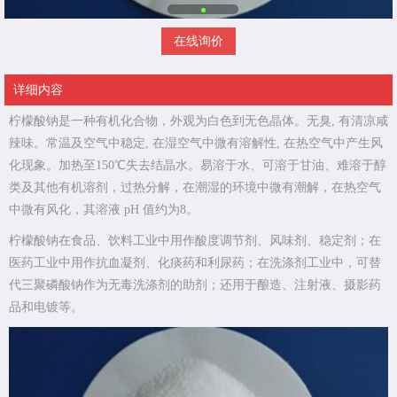
在线询价
详细内容
柠檬酸钠是一种有机化合物，外观为白色到无色晶体。无臭, 有清凉咸
辣味。常温及空气中稳定, 在湿空气中微有溶解性, 在热空气中产生风
化现象。加热至150℃失去结晶水。易溶于水、可溶于甘油、难溶于醇
类及其他有机溶剂，过热分解，在潮湿的环境中微有潮解，在热空气
中微有风化，其溶液 pH 值约为8。
柠檬酸钠在食品、饮料工业中用作酸度调节剂、风味剂、稳定剂；在
医药工业中用作抗血凝剂、化痰药和利尿药；在洗涤剂工业中，可替
代三聚磷酸钠作为无毒洗涤剂的助剂；还用于酿造、注射液、摄影药
品和电镀等。