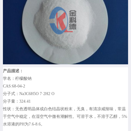
产品描述：
学名：柠檬酸钠
CAS:68-04-2
分子式：Na3C6H5O 7·2H2 O
分子量：324.41
性状：无色透明晶体或白色结晶状粉末，无臭，有清凉咸辣味，常温
于空气中稳定，在湿空气中微有潮解性。可溶于水，不溶于乙醇，5%
水溶液的PH为7.6-8.6。