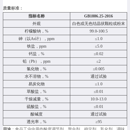
质量标准：
指标名称
GB1886.25-2016
外观
白色或无色结晶状颗粒或粉末
柠檬酸钠，%
99.0-100.5
砷（以As计），ppm
≤1.0
铁盐，ppm
≤5.0
钙盐，%
≤0.02
铅（Pb），ppm
≤2
氯化物，%
≤0.005
水不溶物，%
通过试验
易炭化物
≤1.0
草酸盐，%
≤0.01
干燥减量，%
10.0-13.0
硫酸盐，%
≤0.01
酸碱度
通过试验
透光率，%
≥95
用途
：食品工业中用作酸度调节剂。螯合剂，稳定剂，乳化剂，调味