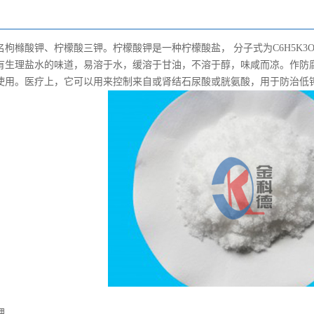
枸橼酸钾、柠檬酸三钾。柠檬酸钾是一种柠檬酸盐， 分子式为C6H5K3O7
有生理盐水的味道，易溶于水，缓溶于甘油，不溶于醇，味咸而凉。作防腐
使用。医疗上，它可以用来控制来自或肾结石尿酸或胱氨酸，用于防治低
钾