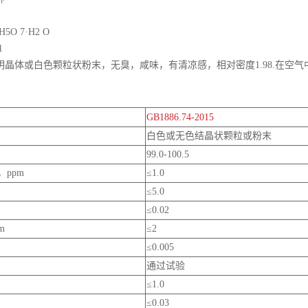
O 7·H2 O
41
明晶体或白色颗粒状粉末，无臭，咸味，有清凉感，相对密度1.98.在空
GB1886.74-2015
白色或无色结晶状颗粒或粉末
99.0-100.5
，ppm
≤1.0
≤5.0
≤0.02
m
≤2
≤0.005
通过试验
≤1.0
≤0.03