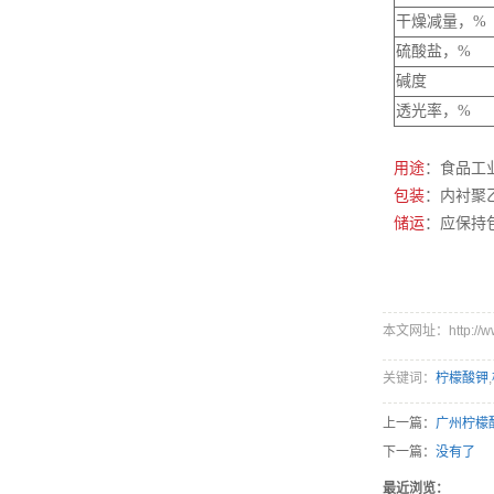
干燥减量，%
硫酸盐，%
碱度
透光率，%
用途
：食品工
包装
：内衬聚
储运
：应保持
本文网址：http://www
关键词：
柠檬酸钾
,
上一篇：
广州柠檬
下一篇：
没有了
最近浏览：