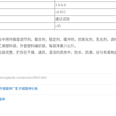
3.0-6.0
≤0.015
通过试验
≥95
业中用作酸度调节剂。螯合剂，稳定剂，缓冲剂，抗氧化剂，乳化剂，调
乙烯塑料袋，外套塑料编织袋，每袋净重25公斤。
包装完整，贮存在干燥、通风、清洁的库房中，防水、防潮，应与有毒物
.lygkede.com/product/563.html
柠檬酸钾厂家
,
柠檬酸钾价格
酸钾