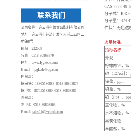
CAS:7778-49-6
联系我们
分子式：K3C6H5
分子量：324.
公司名称：连云港科德食品配料有限公司
性状：无色透
地址：连云港市经济开发区大浦工业区云
桥路8号
质量标准：
邮编：222069
指标名称
传真：0518-80868879
外观
网址：
www.lygkede.com
柠檬酸钾，%
E-mail：
lygkede@qq.com
砷（以As计）
内贸部：
铁盐，ppm
陈宗快：18805130883 0518-80868877
钙盐，%
陈 帅：18795518800 0518-80868881
铅（Pb），pp
外贸部：
刘 阳：0518-80868863
氯化物，%
E-mail:
sales01@lygkede.com
水不溶物，%
易炭化物
草酸盐，%